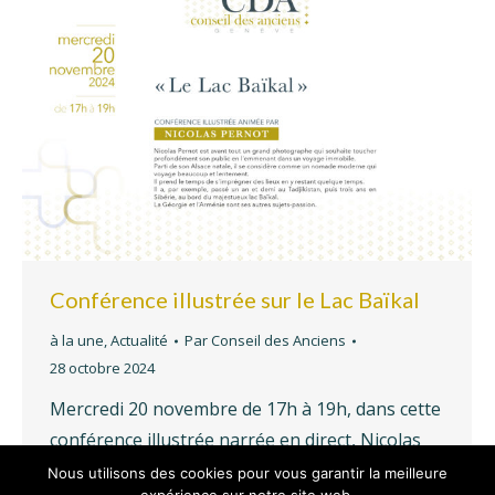
Conférence illustrée sur le Lac Baïkal
à la une
,
Actualité
Par
Conseil des Anciens
28 octobre 2024
Mercredi 20 novembre de 17h à 19h, dans cette
conférence illustrée narrée en direct, Nicolas
Pernot nous fait voyager avec lui à travers ses
Nous utilisons des cookies pour vous garantir la meilleure