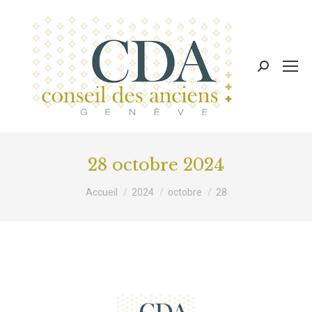
Recherche
:
28 octobre 2024
Vous êtes ici :
Accueil
2024
octobre
28